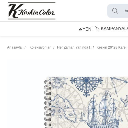
🏷️ KAMPANYAL
🔥YENİ
Anasayfa
Koleksiyonlar
Her Zaman Yanında !
Keskin 20*28 Kareli 