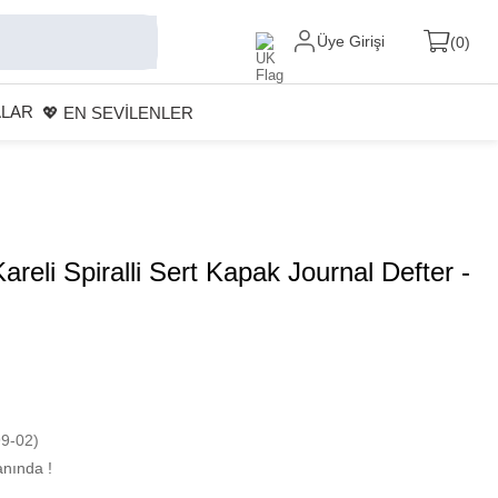
Üye Girişi
0
ALAR
💖 EN SEVİLENLER
reli Spiralli Sert Kapak Journal Defter -
9-02)
nında !