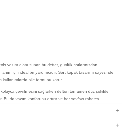
niş yazım alanı sunan bu defter, günlük notlarınızdan
llanım için ideal bir yardımcıdır. Sert kapak tasarımı sayesinde
 kullanımlarda bile formunu korur.
ın kolayca çevrilmesini sağlarken defteri tamamen düz şekilde
r. Bu da yazım konforunu artırır ve her sayfayı rahatça
ur.