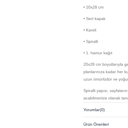
• 20x28 cm
• Sert kapak
• Kareli
• Spiralli
• 1. hamur kağıt
20x28 cm boyutlarıyla ge
planlarınıza kadar her ku
uzun ömürlüdür ve yoğun
Spiralli yapısı, sayfalar
açabilmenize olanak tanı
kullanmanıza yardımcı ol
Yorumlar
(0)
Ürün Önerileri