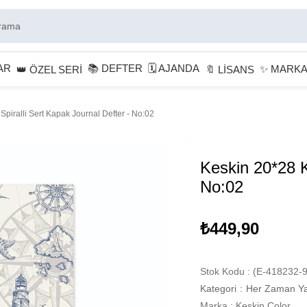
AR
📚 DEFTER
🗓 AJANDA
✨ MARK
👑 ÖZEL SERİ
🔖 LİSANS
Spiralli Sert Kapak Journal Defter - No:02
Keskin 20*28 Ka
No:02
₺449,90
Stok Kodu
(E-418232-9
Kategori
:
Her Zaman Ya
Marka
:
Keskin Color