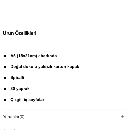
Ürün Özellikleri
.
A5 (15x21cm) ebadında
.
Doğal dokulu yaldızlı karton kapak
.
Spiralli
.
80 yaprak
.
Çizgili iç sayfalar
.
Ivory kağıt
.
Yorumlar
(0)
Perforajlı sayfalar