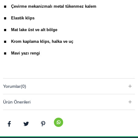
.
Çevirme mekanizmalı metal tükenmez kalem
.
Elastik klips
.
Mat lake üst ve alt bölge
.
Krom kaplama klips, halka ve uç
.
Mavi yazı rengi
Yorumlar
(0)
Ürün Önerileri