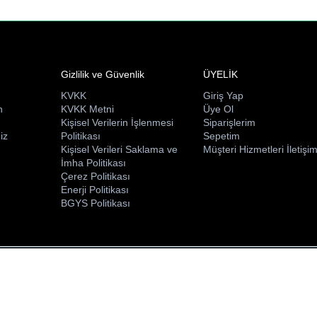
Gizlilik ve Güvenlik
ÜYELİK
KVKK
Giriş Yap
n
KVKK Metni
Üye Ol
ı
Kişisel Verilerin İşlenmesi
Siparişlerim
iz
Politikası
Sepetim
Kişisel Verileri Saklama ve
Müşteri Hizmetleri İletişi
İmha Politikası
Çerez Politikası
Enerji Politikası
BGYS Politikası