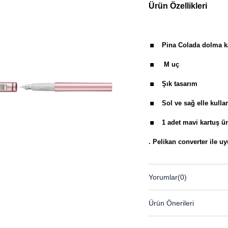
Ürün Özellikleri
.
Pina Colada dolma k
.
M uç
.
Şık tasarım
.
Sol ve sağ elle kullan
.
1 adet mavi kartuş ü
.
Pelikan converter ile u
Yorumlar
(0)
Ürün Önerileri