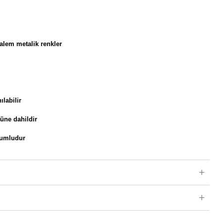
alem metalik renkler
ılabilir
rüne dahildir
yumludur