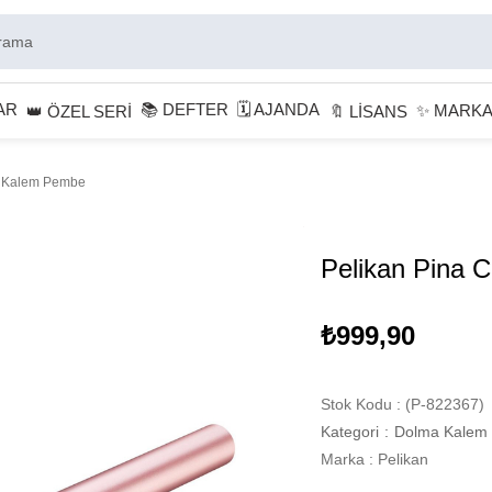
AR
📚 DEFTER
🗓 AJANDA
✨ MARK
👑 ÖZEL SERİ
🔖 LİSANS
a Kalem Pembe
Pelikan Pina 
₺999,90
Stok Kodu
(P-822367)
Kategori
:
Dolma Kalem
Marka
:
Pelikan