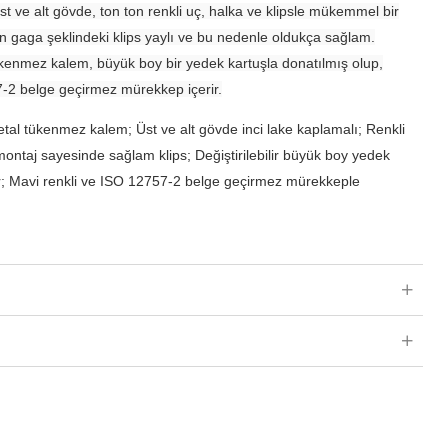
st ve alt gövde, ton ton renkli uç, halka ve klipsle mükemmel bir
an gaga şeklindeki klips yaylı ve bu nedenle oldukça sağlam.
enmez kalem, büyük boy bir yedek kartuşla donatılmış olup,
7-2 belge geçirmez mürekkep içerir.
al tükenmez kalem; Üst ve alt gövde inci lake kaplamalı; Renkli
 montaj sayesinde sağlam klips; Değiştirilebilir büyük boy yedek
r; Mavi renkli ve ISO 12757-2 belge geçirmez mürekkeple