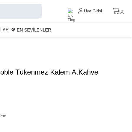
Üye Girişi
0
ALAR
💖 EN SEVİLENLER
Noble Tükenmez Kalem A.Kahve
lem