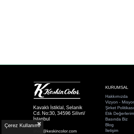
KURUMSAL
Hakkımızda
Vizyon - Misyo
Kavaklı İstiklal, Selanik
Şirket Politikas
Cd. No:30, 34596 Silivri/
Etik Değerlerim
İstanbul
Basında Biz
Blog
Çerez Kullanımı
İletişim
shop@keskincolor.com