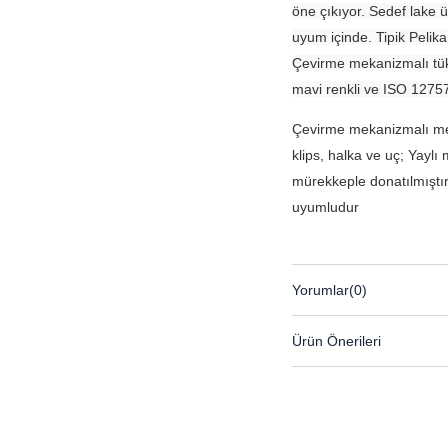
öne çıkıyor. Sedef lake ü
uyum içinde. Tipik Pelik
Çevirme mekanizmalı tük
mavi renkli ve ISO 1275
Çevirme mekanizmalı met
klips, halka ve uç; Yaylı
mürekkeple donatılmıştı
uyumludur
Yorumlar
(0)
Ürün Önerileri