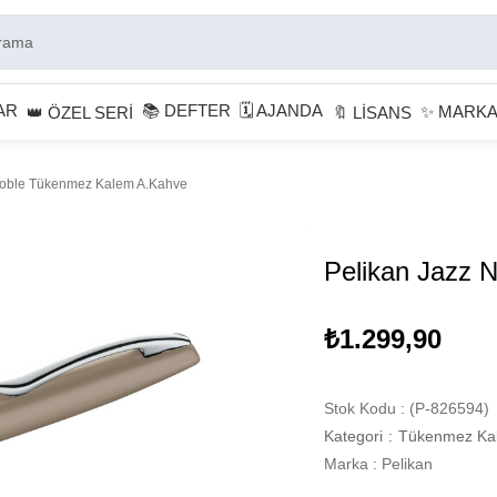
AR
📚 DEFTER
🗓 AJANDA
✨ MARK
👑 ÖZEL SERİ
🔖 LİSANS
Noble Tükenmez Kalem A.Kahve
Pelikan Jazz 
₺1.299,90
Stok Kodu
(P-826594)
Kategori
:
Tükenmez Ka
Marka
:
Pelikan