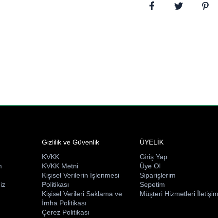
Gizlilik ve Güvenlik
ÜYELİK
KVKK
Giriş Yap
n
KVKK Metni
Üye Ol
ı
Kişisel Verilerin İşlenmesi
Siparişlerim
iz
Politikası
Sepetim
Kişisel Verileri Saklama ve
Müşteri Hizmetleri İletişi
İmha Politikası
Çerez Politikası