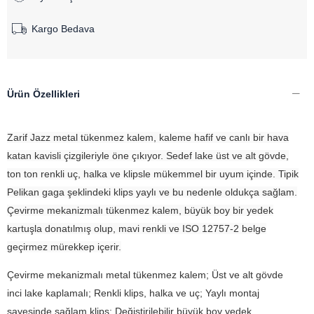
Kargo Bedava
Ürün Özellikleri
Zarif Jazz metal tükenmez kalem, kaleme hafif ve canlı bir hava
katan kavisli çizgileriyle öne çıkıyor. Sedef lake üst ve alt gövde,
ton ton renkli uç, halka ve klipsle mükemmel bir uyum içinde. Tipik
Pelikan gaga şeklindeki klips yaylı ve bu nedenle oldukça sağlam.
Çevirme mekanizmalı tükenmez kalem, büyük boy bir yedek
kartuşla donatılmış olup, mavi renkli ve ISO 12757-2 belge
geçirmez mürekkep içerir.
Çevirme mekanizmalı metal tükenmez kalem; Üst ve alt gövde
inci lake kaplamalı; Renkli klips, halka ve uç; Yaylı montaj
sayesinde sağlam klips; Değiştirilebilir büyük boy yedek