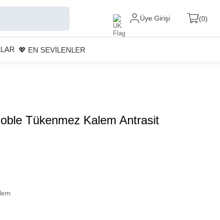
Üye Girişi
0
ALAR
💖 EN SEVİLENLER
Noble Tükenmez Kalem Antrasit
lem