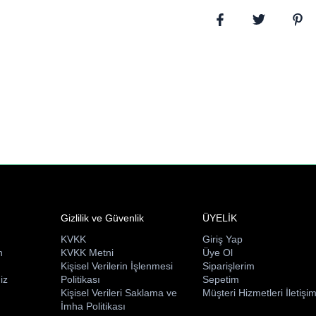
Gizlilik ve Güvenlik
ÜYELİK
KVKK
Giriş Yap
n
KVKK Metni
Üye Ol
ı
Kişisel Verilerin İşlenmesi
Siparişlerim
iz
Politikası
Sepetim
Kişisel Verileri Saklama ve
Müşteri Hizmetleri İletişi
İmha Politikası