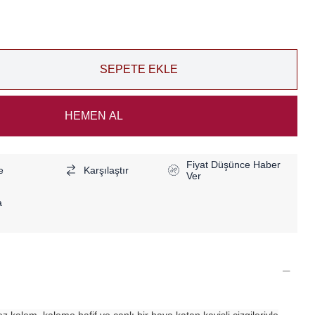
Fiyat Düşünce Haber
e
Karşılaştır
Ver
a
 kalem, kaleme hafif ve canlı bir hava katan kavisli çizgileriyle