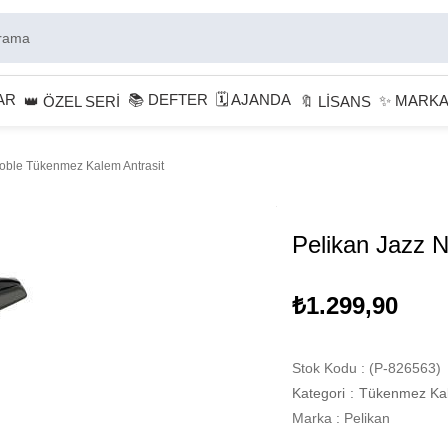
AR
📚 DEFTER
🗓 AJANDA
✨ MARK
👑 ÖZEL SERİ
🔖 LİSANS
oble Tükenmez Kalem Antrasit
Pelikan Jazz 
₺1.299,90
Stok Kodu
(P-826563)
Kategori
:
Tükenmez Ka
Marka
:
Pelikan