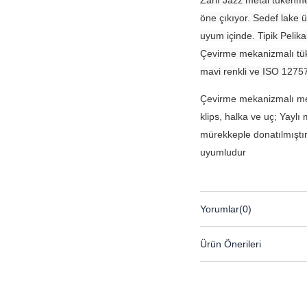
öne çıkıyor. Sedef lake ü
uyum içinde. Tipik Pelik
Çevirme mekanizmalı tük
mavi renkli ve ISO 1275
Çevirme mekanizmalı met
klips, halka ve uç; Yaylı
mürekkeple donatılmıştı
uyumludur
Yorumlar
(0)
Ürün Önerileri