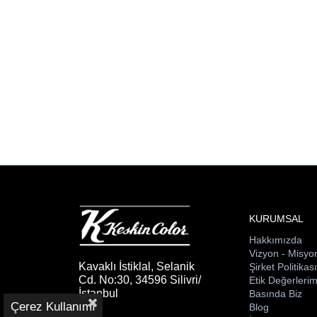
KURUMSAL
Hakkımızda
Vizyon - Misyo
Kavaklı İstiklal, Selanik
Şirket Politikas
Cd. No:30, 34596 Silivri/
Etik Değerlerim
İstanbul
Basında Biz
Çerez Kullanımı
Blog