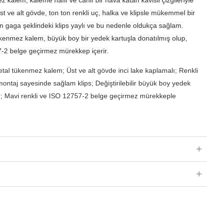
st ve alt gövde, ton ton renkli uç, halka ve klipsle mükemmel bir
an gaga şeklindeki klips yaylı ve bu nedenle oldukça sağlam.
enmez kalem, büyük boy bir yedek kartuşla donatılmış olup,
7-2 belge geçirmez mürekkep içerir.
al tükenmez kalem; Üst ve alt gövde inci lake kaplamalı; Renkli
 montaj sayesinde sağlam klips; Değiştirilebilir büyük boy yedek
r; Mavi renkli ve ISO 12757-2 belge geçirmez mürekkeple